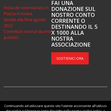
FAI UNA
Festa del volontariato in
DONAZIONE SUL
Piazza Ariostea
NOSTRO CONTO
Serata alla Riva agosto
CORRENTE O
2022
DESTINANDO IL 5
Contributi ricevuti da enti
X 1000 ALLA
pubblici
NOSTRA
ASSOCIAZIONE
SOSTIENICI ORA
Copyright 2018 - Gruppo Estense parkinson. Tutti i diritti riservati
Continuando ad utilizzare questo sito l'utente acconsente all'utilizzo
Privacy policy
Illustrazioni di
Vecteezy
dei cookie sul browser come descritto nella nostra cookie policy, a