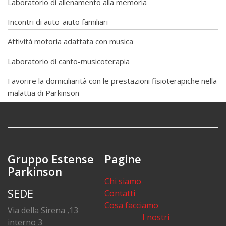
Laboratorio di allenamento alla memoria
Incontri di auto-aiuto familiari
Attività motoria adattata con musica
Laboratorio di canto-musicoterapia
Favorire la domiciliarità con le prestazioni fisioterapiche nella
malattia di Parkinson
Gruppo Estense
Pagine
Parkinson
Chi siamo
SEDE
Contatti
Cosa facciamo
Via della Sirena ,13
I nostri
interno 3