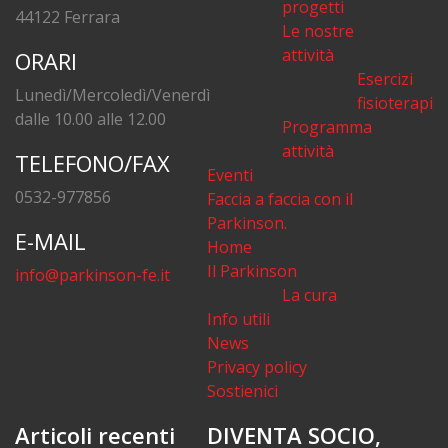
progetti
44122 Ferrara
Le nostre
attività
ORARI
Esercizi
Lunedì/Mercoledì/Venerdì
fisioterapia
dalle 10.00 alle 12.00
Programma
attività
TELEFONO/FAX
Eventi
0532-977856
Faccia a faccia con il
Parkinson.
E-MAIL
Home
Il Parkinson
info@parkinson-fe.it
La cura
Info utili
News
Privacy policy
Sostienici
Articoli recenti
DIVENTA SOCIO,