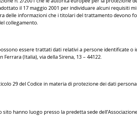
zione n. 2/2001 che le autorità europee per la protezione dei
 adottato il 17 maggio 2001 per individuare alcuni requisiti mi
tura delle informazioni che i titolari del trattamento devono f
el collegamento.
ssono essere trattati dati relativi a persone identificate o ide
 Ferrara (Italia), via della Sirena, 13 – 44122.
icolo 29 del Codice in materia di protezione dei dati persona
to sito hanno luogo presso la predetta sede dell’Associazione