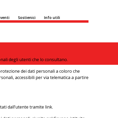
venti
Sostienici
Info utili
nali degli utenti che lo consultano.
 protezione dei dati personali a coloro che
nali, accessibili per via telematica a partire
ati dall’utente tramite link.