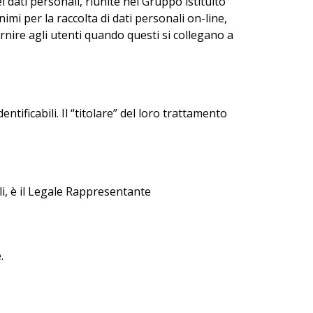
 dati personali, riunite nel Gruppo istituito
nimi per la raccolta di dati personali on-line,
ornire agli utenti quando questi si collegano a
ntificabili. Il “titolare” del loro trattamento
li, è il Legale Rappresentante
.