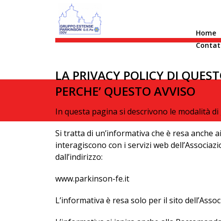
Privacy policy
Home
Contat
LA PRIVACY POLICY DI QUEST
PERCHE’ QUESTO AVVISO
In questa pagina si descrivono le modalità di 
Si tratta di un’informativa che è resa anche ai
interagiscono con i servizi web dell’Associaz
dall’indirizzo:
www.parkinson-fe.it
L’informativa è resa solo per il sito dell’Asso