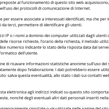
 preposte al funzionamento di questo sito web acquisiscono, 
nell’uso dei protocolli di comunicazione di Internet.
te per essere associate a interessati identificati, ma che pe
da terzi, permettere di identificare gli utenti.
zzi IP o i nomi a dominio dei computer utilizzati dagli utenti ch
le risorse richieste, l’orario della richiesta, il metodo utiliz
dice numerico indicante lo stato della risposta data dal server
formatico dell’utente.
ine di ricavare informazioni statistiche anonime sull’uso del s
mente dopo l’elaborazione. I dati potrebbero essere utilizz
 sito: salva questa eventualità, allo stato i dati sui contatti 
osta elettronica agli indirizzi indicati su questo sito comporta
ste, nonché degli eventuali altri dati personali inseriti nella
ogressivamente riportate o visualizzate nelle pagine del sito 