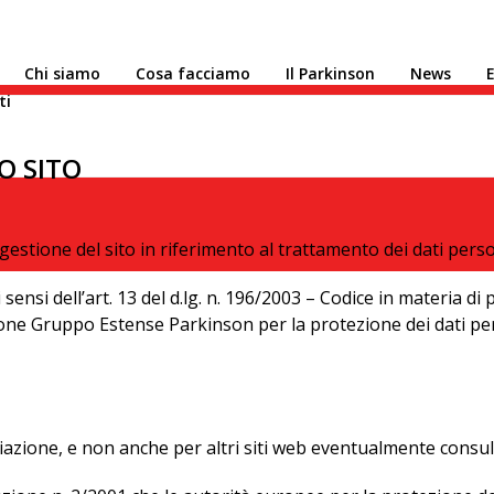
Chi siamo
Cosa facciamo
Il Parkinson
News
E
ti
O SITO
gestione del sito in riferimento al trattamento dei dati perso
 sensi dell’art. 13 del d.lg. n. 196/2003 – Codice in materia di
ione Gruppo Estense Parkinson per la protezione dei dati perso
ciazione, e non anche per altri siti web eventualmente consult